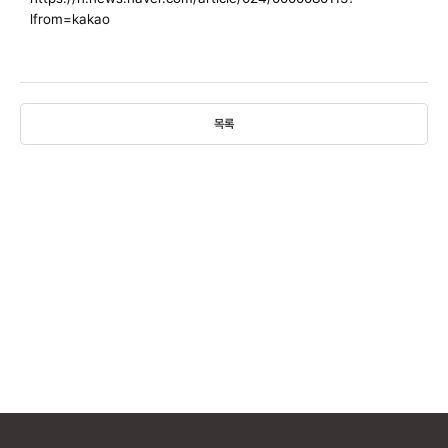
lfrom=kakao
목록