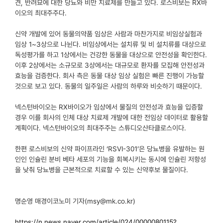
견, 반려묘에 대한 당뇨와 비만 치료제를 만들고 있다. 로스비보는
RX
바
이오의 최대주주다.
신약 개발에 있어 동물의약품 임상은 사람과 마찬가지로 비임상실험과
임상 1~3상으로 나뉜다. 비임상에서는 설치류 및 비 설치류를 대상으로
독성평가를 하고 1상에서는 건강한 동물을 대상으로 안전성을 확인한다.
이후 2상에서는 소규모로 3상에서는 대규모로 환자를 모집해 안전성과
효능을 검증한다. 회사 측은 동물 대상 임상 실험은 빠른 진행이 가능할
것으로 보고 있다. 동물의 일주일은 사람의 하루와 비슷하기 때문이다.
넥스턴바이오는
RX
바이오가 임상에서 물질의 안전성과 효능을 입증할
경우 이를 회사의 인체 대상 치료제 개발에 대한 전임상 데이터로 활용할
계획이다. 넥스턴바이오의 최대주주는 스튜디오산타클로스이다.
한편 로스비보의 신약 파이프라인 ‘
RSVI-301’
은 당뇨병을 유발하는 원
인인 인슐린 분비 베타 세포의 기능을 회복시키는 동시에 인슐린 저항성
을 낮춰 당뇨병을 근본적으로 치료할 수 있는 신약후보 물질이다.
명순영 매경이코노미 기자(msy@mk.co.kr)
https://n.news.naver.com/article/024/0000080115?