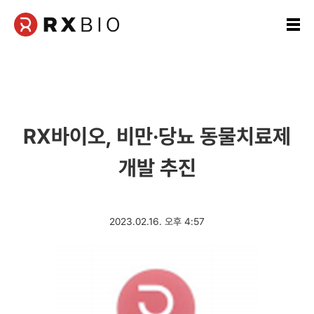
본
문
영
역
RX바이오, 비만·당뇨 동물치료제
개발 추진
2023.02.16. 오후 4:57