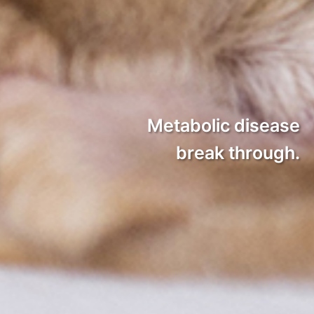
Metabolic disease
break through.