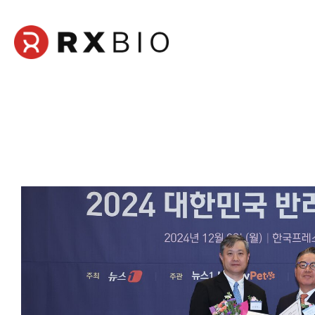
본
문
영
역