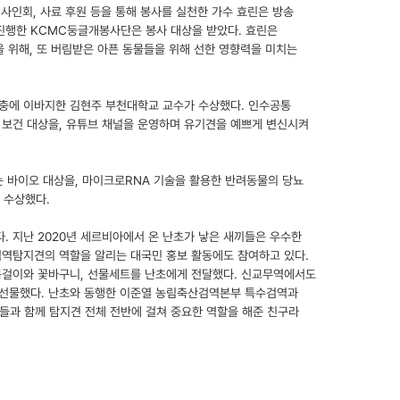
사인회, 사료 후원 등을 통해 봉사를 실천한 가수 효린은 방송
진행한 KCMC둥글개봉사단은 봉사 대상을 받았다. 효린은
을 위해, 또 버림받은 아픈 동물들을 위해 선한 영향력을 미치는
확충에 이바지한 김현주 부천대학교 교수가 수상했다. 인수공통
보건 대상을, 유튜브 채널을 운영하며 유기견을 예쁘게 변신시켜
 바이오 대상을, 마이크로RNA 기술을 활용한 반려동물의 당뇨
 수상했다.
 지난 2020년 세르비아에서 온 난초가 낳은 새끼들은 우수한
검역탐지견의 역할을 알리는 대국민 홍보 활동에도 참여하고 있다.
목걸이와 꽃바구니, 선물세트를 난초에게 전달했다. 신교무역에서도
선물했다. 난초와 동행한 이준열 농림축산검역본부 특수검역과
들과 함께 탐지견 전체 전반에 걸쳐 중요한 역할을 해준 친구라