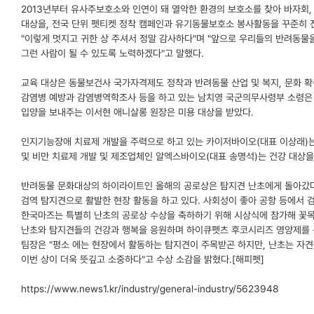
2013년부터 유사주보호소와 인연이 돼 열악한 환경의 보호소를 찾아 바자회, 
대상을, 전국 단위 펫티켓 정착 캠페인과 유기동물보호소 봉사활동을 꾸준히 
"이렇게 멋지고 귀한 상 주셔서 정말 감사하다"며 "앞으로 우리들의 반려동물
그런 사람이 될 수 있도록 노력하겠다"고 말했다.
교육 대상은 동물보건사 국가자격제도 정착과 반려동물 산업 및 복지, 문화 
감염병 예방과 감염병역학조사 등을 하고 있는 남치영 국군의무사령부 소령은 
입양을 보내주는 이서현 애니살롱 원장은 미용 대상을 받았다.
인지기능장애 치료제 개발을 주력으로 하고 있는 카이저바이오(대표 이상래)는
및 비만 치료제 개발 및 제조업체인 알엑스바이오(대표 송명석)는 건강 대상을
반려동물 문화대상의 하이라이트인 올해의 공로상은 탐지견 난초에게 돌아갔다.
검역 탐지견으로 활발한 현장 활동을 하고 있다. 사회성이 좋아 공항 등에서 
한국마즈는 특별히 난초의 공로상 수상을 축하하기 위해 시상식에 참가해 꽃
난초와 탐지견들의 건강과 행복을 응원하며 하이큐펫츠 후코시리즈 영양제를 
팀장은 "평소 에는 현장에서 활동하는 탐지견이 주목받곤 하지만, 난초는 자견
이번 상이 더욱 뜻깊고 소중하다"고 수상 소감을 밝혔다.[해피펫]
https://www.news1.kr/industry/general-industry/5623948