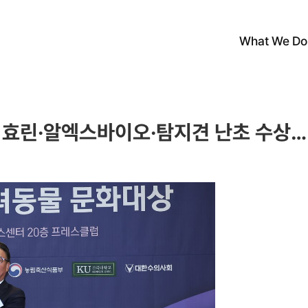
What We Do
효린·알엑스바이오·탐지견 난초 수상…