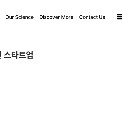
Our Science
Discover More
Contact Us
선 스타트업