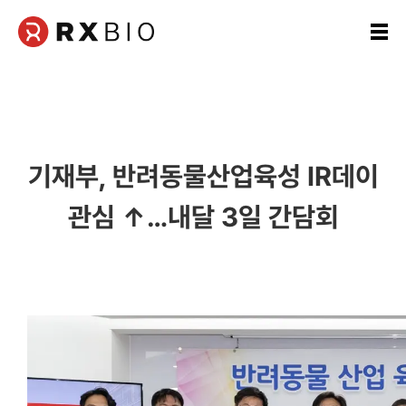
본
문
영
역
기재부, 반려동물산업육성 IR데이
관심 ↑…내달 3일 간담회