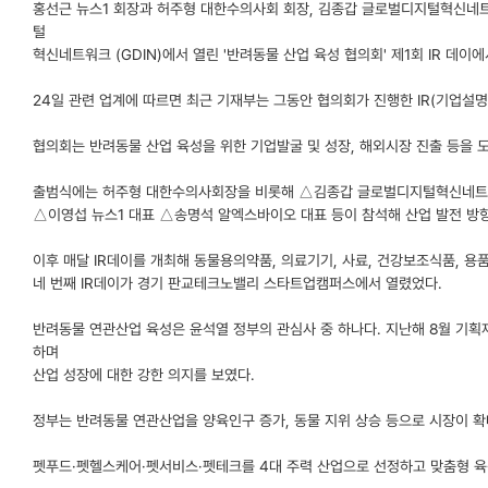
홍선근 뉴스1 회장과 허주형 대한수의사회 회장, 김종갑 글로벌디지털혁신네트
털
혁신네트워크 (GDIN)에서 열린 '반려동물 산업 육성 협의회' 제1회 IR 데이에서
24일 관련 업계에 따르면 최근 기재부는 그동안 협의회가 진행한 IR(기업설
협의회는 반려동물 산업 육성을 위한 기업발굴 및 성장, 해외시장 진출 등을 도
출범식에는 허주형 대한수의사회장을 비롯해 △김종갑 글로벌디지털혁신네트워
△이영섭 뉴스1 대표 △송명석 알엑스바이오 대표 등이 참석해 산업 발전 방
이후 매달 IR데이를 개최해 동물용의약품, 의료기기, 사료, 건강보조식품, 용
네 번째 IR데이가 경기 판교테크노밸리 스타트업캠퍼스에서 열렸었다.
반려동물 연관산업 육성은 윤석열 정부의 관심사 중 하나다. 지난해 8월 기
하며
산업 성장에 대한 강한 의지를 보였다.
정부는 반려동물 연관산업을 양육인구 증가, 동물 지위 상승 등으로 시장이 
펫푸드·펫헬스케어·펫서비스·펫테크를 4대 주력 산업으로 선정하고 맞춤형 육성