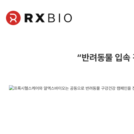
본
문
영
역
“반려동물 입속 