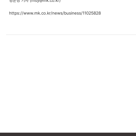
명순영 기자 (msy@mk.co.kr)
https://www.mk.co.kr/news/business/11025828